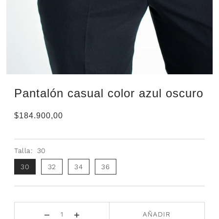
Pantalón casual color azul oscuro
$184.900,00
Talla:
30
30
32
34
36
AÑADIR