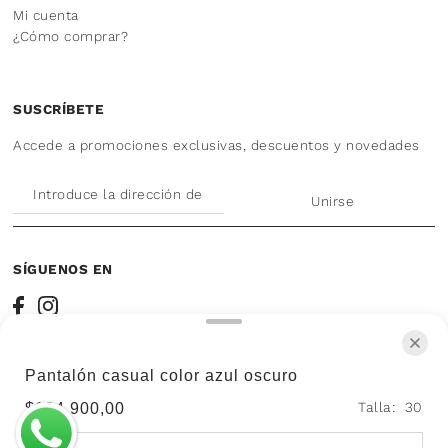
Mi cuenta
¿Cómo comprar?
SUSCRÍBETE
Accede a promociones exclusivas, descuentos y novedades
Unirse
SÍGUENOS EN
Pantalón casual color azul oscuro
© 2026 Camisería Inglesa
•
Talla:
30
$184.900,00
Política de envío
Política de protección
Términos y cond